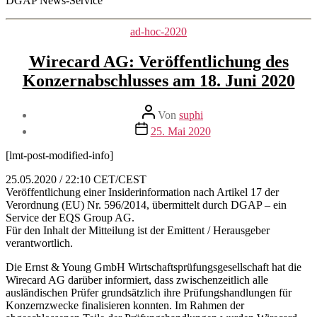
DGAP News-Service
Kategorien
ad-hoc-2020
Wirecard AG: Veröffentlichung des
Konzernabschlusses am 18. Juni 2020
Beitragsautor
Von
suphi
Veröffentlichungsdatum
25. Mai 2020
[lmt-post-modified-info]
25.05.2020 / 22:10 CET/CEST
Veröffentlichung einer Insiderinformation nach Artikel 17 der
Verordnung (EU) Nr. 596/2014, übermittelt durch DGAP – ein
Service der EQS Group AG.
Für den Inhalt der Mitteilung ist der Emittent / Herausgeber
verantwortlich.
Die Ernst & Young GmbH Wirtschaftsprüfungsgesellschaft hat die
Wirecard AG darüber informiert, dass zwischenzeitlich alle
ausländischen Prüfer grundsätzlich ihre Prüfungshandlungen für
Konzernzwecke finalisieren konnten. Im Rahmen der