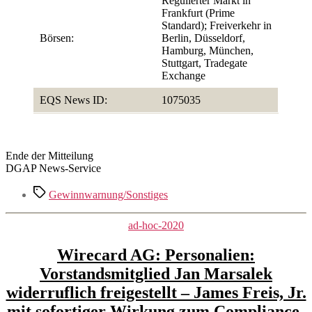
Regulierter Markt in
Frankfurt (Prime
Standard); Freiverkehr in
Börsen:
Berlin, Düsseldorf,
Hamburg, München,
Stuttgart, Tradegate
Exchange
EQS News ID:
1075035
Ende der Mitteilung
DGAP News-Service
Schlagwörter
Gewinnwarnung/Sonstiges
Kategorien
ad-hoc-2020
Wirecard AG: Personalien:
Vorstandsmitglied Jan Marsalek
widerruflich freigestellt – James Freis, Jr.
mit sofortiger Wirkung zum Compliance-