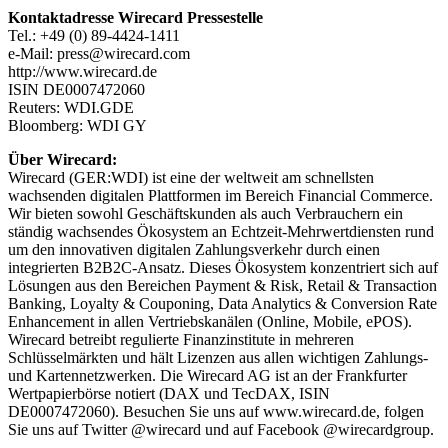
Kontaktadresse Wirecard Pressestelle
Tel.: +49 (0) 89-4424-1411
e-Mail: press@wirecard.com
http://www.wirecard.de
ISIN DE0007472060
Reuters: WDI.GDE
Bloomberg: WDI GY
Über Wirecard:
Wirecard (GER:WDI) ist eine der weltweit am schnellsten
wachsenden digitalen Plattformen im Bereich Financial Commerce.
Wir bieten sowohl Geschäftskunden als auch Verbrauchern ein
ständig wachsendes Ökosystem an Echtzeit-Mehrwertdiensten rund
um den innovativen digitalen Zahlungsverkehr durch einen
integrierten B2B2C-Ansatz. Dieses Ökosystem konzentriert sich auf
Lösungen aus den Bereichen Payment & Risk, Retail & Transaction
Banking, Loyalty & Couponing, Data Analytics & Conversion Rate
Enhancement in allen Vertriebskanälen (Online, Mobile, ePOS).
Wirecard betreibt regulierte Finanzinstitute in mehreren
Schlüsselmärkten und hält Lizenzen aus allen wichtigen Zahlungs-
und Kartennetzwerken. Die Wirecard AG ist an der Frankfurter
Wertpapierbörse notiert (DAX und TecDAX, ISIN
DE0007472060). Besuchen Sie uns auf www.wirecard.de, folgen
Sie uns auf Twitter @wirecard und auf Facebook @wirecardgroup.