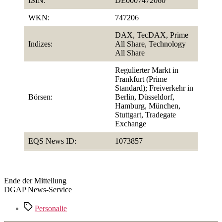
ISIN:
DE0007472060
WKN:
747206
DAX, TecDAX, Prime
Indizes:
All Share, Technology
All Share
Regulierter Markt in
Frankfurt (Prime
Standard); Freiverkehr in
Börsen:
Berlin, Düsseldorf,
Hamburg, München,
Stuttgart, Tradegate
Exchange
EQS News ID:
1073857
Ende der Mitteilung
DGAP News-Service
Schlagwörter
Personalie