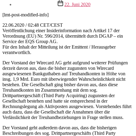
Veröffentlichungsdatum
22. Juni 2020
[lmt-post-modified-info]
22.06.2020 / 02:48 CET/CEST
Veröffentlichung einer Insiderinformation nach Artikel 17 der
Verordnung (EU) Nr. 596/2014, übermittelt durch DGAP – ein
Service der EQS Group AG.
Für den Inhalt der Mitteilung ist der Emittent / Herausgeber
verantwortlich.
Der Vorstand der Wirecard AG geht aufgrund weiterer Prüfungen
derzeit davon aus, dass die bisher zugunsten von Wirecard
ausgewiesenen Bankguthaben auf Treuhandkonten in Höhe von
insg. 1,9 Mrd. Euro mit überwiegender Wahrscheinlichkeit nicht
bestehen. Die Gesellschaft ging bisher davon aus, dass diese
Treuhandkonten im Zusammenhang mit dem sog.
Drittpartnergeschäft (Third Party Acquiring) zugunsten der
Gesellschaft bestehen und hatte sie entsprechend in der
Rechnungslegung als Aktivposten ausgewiesen. Vorstehendes führt
auch dazu, dass die Gesellschaft die Annahmen über die
Verlässlichkeit der Treuhandbeziehungen in Frage stellen muss.
Der Vorstand geht außerdem davon aus, dass die bisherigen
Beschreibungen des sog. Drittpartnergeschäfts (Third Party