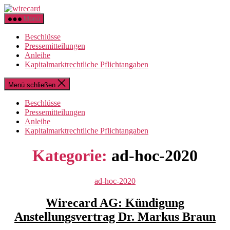
Zum
wirecard
Inhalt
Menü
springen
Beschlüsse
Pressemitteilungen
Anleihe
Kapitalmarktrechtliche Pflichtangaben
Menü schließen
Beschlüsse
Pressemitteilungen
Anleihe
Kapitalmarktrechtliche Pflichtangaben
Kategorie:
ad-hoc-2020
Kategorien
ad-hoc-2020
Wirecard AG: Kündigung
Anstellungsvertrag Dr. Markus Braun