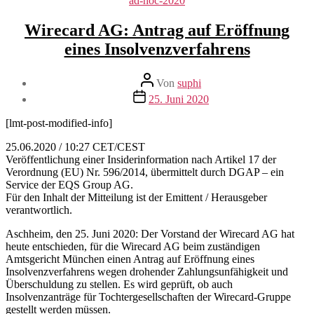
ad-hoc-2020
Wirecard AG: Antrag auf Eröffnung
eines Insolvenzverfahrens
Beitragsautor
Von
suphi
Veröffentlichungsdatum
25. Juni 2020
[lmt-post-modified-info]
25.06.2020 / 10:27 CET/CEST
Veröffentlichung einer Insiderinformation nach Artikel 17 der
Verordnung (EU) Nr. 596/2014, übermittelt durch DGAP – ein
Service der EQS Group AG.
Für den Inhalt der Mitteilung ist der Emittent / Herausgeber
verantwortlich.
Aschheim, den 25. Juni 2020: Der Vorstand der Wirecard AG hat
heute entschieden, für die Wirecard AG beim zuständigen
Amtsgericht München einen Antrag auf Eröffnung eines
Insolvenzverfahrens wegen drohender Zahlungsunfähigkeit und
Überschuldung zu stellen. Es wird geprüft, ob auch
Insolvenzanträge für Tochtergesellschaften der Wirecard-Gruppe
gestellt werden müssen.