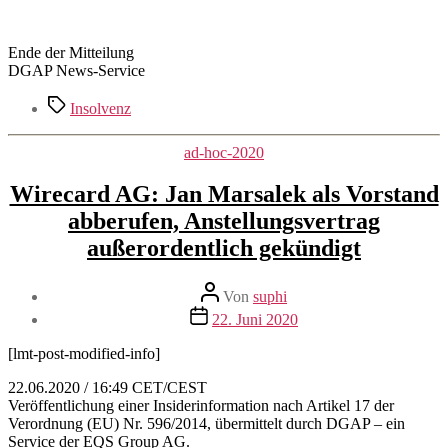
Ende der Mitteilung
DGAP News-Service
Schlagwörter
Insolvenz
Kategorien
ad-hoc-2020
Wirecard AG: Jan Marsalek als Vorstand
abberufen, Anstellungsvertrag
außerordentlich gekündigt
Beitragsautor
Von
suphi
Veröffentlichungsdatum
22. Juni 2020
[lmt-post-modified-info]
22.06.2020 / 16:49 CET/CEST
Veröffentlichung einer Insiderinformation nach Artikel 17 der
Verordnung (EU) Nr. 596/2014, übermittelt durch DGAP – ein
Service der EQS Group AG.