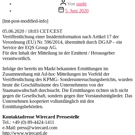
Beitragsautor
Von
suphi
Veröffentlichungsdatum
5. Juni 2020
[lmt-post-modified-info]
05.06.2020 / 18:03 CET/CEST
Veröffentlichung einer Insiderinformation nach Artikel 17 der
Verordnung (EU) Nr. 596/2014, übermittelt durch DGAP – ein
Service der EQS Group AG.
Für den Inhalt der Mitteilung ist der Emittent / Herausgeber
verantwortlich.
Infolge der bereits im Markt bekannten Ermittlungen im
Zusammenhang mit Ad-hoc Mitteilungen im Vorfeld der
Veröffentlichung des KPMG- Sonderuntersuchungsberichts, wurden
heute die Geschäftsräume des Unternehmens von der
Staatsanwaltschaft durchsucht. Die Ermittlungen richten sich nicht
gegen die Gesellschaft, sondern gegen ihre Vorstandsmitglieder. Das
Unternehmen kooperiert vollumfänglich mit den
Ermittlungsbehörden.
Kontaktadresse Wirecard Pressestelle
Tel.: +49 (0) 89-4424-1411
e-Mail: press@wirecard.com
http://www.wirecard.de