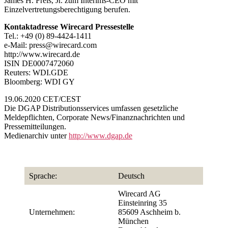
James H. Freis, Jr. zum Interims-CEO mit
Einzelvertretungsberechtigung berufen.
Kontaktadresse Wirecard Pressestelle
Tel.: +49 (0) 89-4424-1411
e-Mail: press@wirecard.com
http://www.wirecard.de
ISIN DE0007472060
Reuters: WDI.GDE
Bloomberg: WDI GY
19.06.2020 CET/CEST
Die DGAP Distributionsservices umfassen gesetzliche
Meldepflichten, Corporate News/Finanznachrichten und
Pressemitteilungen.
Medienarchiv unter
http://www.dgap.de
Sprache:
Deutsch
Wirecard AG
Einsteinring 35
Unternehmen:
85609 Aschheim b.
München