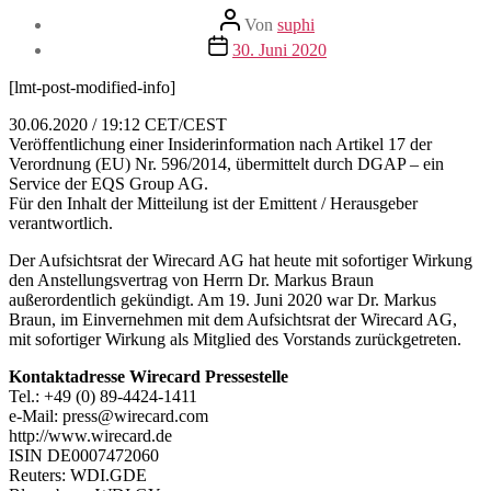
Beitragsautor
Von
suphi
Veröffentlichungsdatum
30. Juni 2020
[lmt-post-modified-info]
30.06.2020 / 19:12 CET/CEST
Veröffentlichung einer Insiderinformation nach Artikel 17 der
Verordnung (EU) Nr. 596/2014, übermittelt durch DGAP – ein
Service der EQS Group AG.
Für den Inhalt der Mitteilung ist der Emittent / Herausgeber
verantwortlich.
Der Aufsichtsrat der Wirecard AG hat heute mit sofortiger Wirkung
den Anstellungsvertrag von Herrn Dr. Markus Braun
außerordentlich gekündigt. Am 19. Juni 2020 war Dr. Markus
Braun, im Einvernehmen mit dem Aufsichtsrat der Wirecard AG,
mit sofortiger Wirkung als Mitglied des Vorstands zurückgetreten.
Kontaktadresse Wirecard Pressestelle
Tel.: +49 (0) 89-4424-1411
e-Mail: press@wirecard.com
http://www.wirecard.de
ISIN DE0007472060
Reuters: WDI.GDE