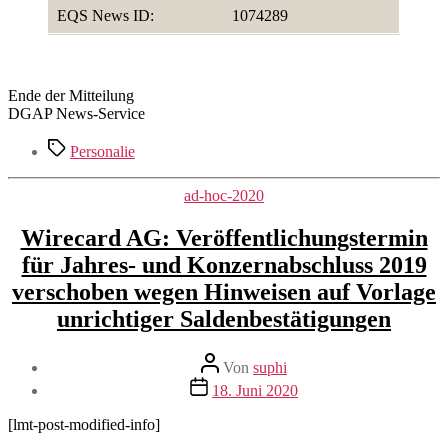
EQS News ID:
1074289
Ende der Mitteilung
DGAP News-Service
Schlagwörter
Personalie
Kategorien
ad-hoc-2020
Wirecard AG: Veröffentlichungstermin
für Jahres- und Konzernabschluss 2019
verschoben wegen Hinweisen auf Vorlage
unrichtiger Saldenbestätigungen
Beitragsautor
Von
suphi
Veröffentlichungsdatum
18. Juni 2020
[lmt-post-modified-info]