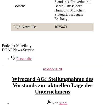
Standard); Freiverkehr in
Börsen:
Berlin, Düsseldorf,
Hamburg, München,
Stuttgart, Tradegate
Exchange
EQS News ID:
1075471
Ende der Mitteilung
DGAP News-Service
Schlagwörter
Personalie
Kategorien
ad-hoc-2020
Wirecard AG: Stellungnahme des
Vorstands zur aktuellen Lage des
Unternehmens
Beitragsautor
Von
suphi