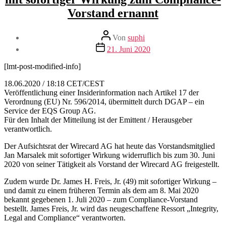
Vorstand ernannt
Beitragsautor
Von
suphi
Veröffentlichungsdatum
21. Juni 2020
[lmt-post-modified-info]
18.06.2020 / 18:18 CET/CEST
Veröffentlichung einer Insiderinformation nach Artikel 17 der
Verordnung (EU) Nr. 596/2014, übermittelt durch DGAP – ein
Service der EQS Group AG.
Für den Inhalt der Mitteilung ist der Emittent / Herausgeber
verantwortlich.
Der Aufsichtsrat der Wirecard AG hat heute das Vorstandsmitglied
Jan Marsalek mit sofortiger Wirkung widerruflich bis zum 30. Juni
2020 von seiner Tätigkeit als Vorstand der Wirecard AG freigestellt.
Zudem wurde Dr. James H. Freis, Jr. (49) mit sofortiger Wirkung –
und damit zu einem früheren Termin als dem am 8. Mai 2020
bekannt gegebenen 1. Juli 2020 – zum Compliance-Vorstand
bestellt. James Freis, Jr. wird das neugeschaffene Ressort „Integrity,
Legal and Compliance“ verantworten.