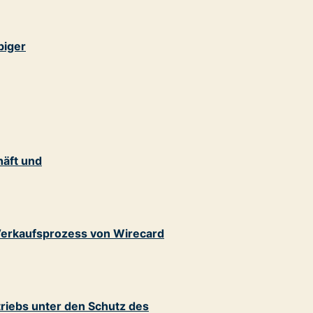
biger
häft und
Verkaufsprozess von Wirecard
riebs unter den Schutz des