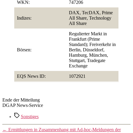
WKN:
747206
DAX, TecDAX, Prime
Indizes:
All Share, Technology
All Share
Regulierter Markt in
Frankfurt (Prime
Standard); Freiverkehr in
Börsen:
Berlin, Düsseldorf,
Hamburg, München,
Stuttgart, Tradegate
Exchange
EQS News ID:
1072921
Ende der Mitteilung
DGAP News-Service
Schlagwörter
Sonstiges
←
Ermittlungen in Zusammenhang mit Ad-hoc-Meldungen der