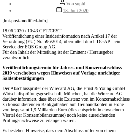
Beitragsautor
Von
suphi
Veröffentlichungsdatum
18. Juni 2020
[lmt-post-modified-info]
18.06.2020 / 10:43 CET/CEST
Veröffentlichung einer Insiderinformation nach Artikel 17 der
Verordnung (EU) Nr. 596/2014, übermittelt durch DGAP – ein
Service der EQS Group AG.
Für den Inhalt der Mitteilung ist der Emittent / Herausgeber
verantwortlich.
Veröffentlichungstermin für Jahres- und Konzernabschluss
2019 verschoben wegen Hinweisen auf Vorlage unrichtiger
Saldenbestätigungen
Der Abschlussprüfer der Wirecard AG, die Ernst & Young GmbH
Wirtschaftsprüfungsgesellschaft, München, hat die Wirecard AG
darüber informiert, dass über die Existenz von im Konzernabschluss
zu konsolidierenden Bankguthaben auf Treuhandkonten in Höhe
von insgesamt 1,9 Milliarden Euro (dies entspricht in etwa einem
Viertel der Konzernbilanzsumme) noch keine ausreichenden
Prüfungsnachweise zu erlangen waren.
Es bestehen Hinweise, dass dem Abschlussprüfer von einem