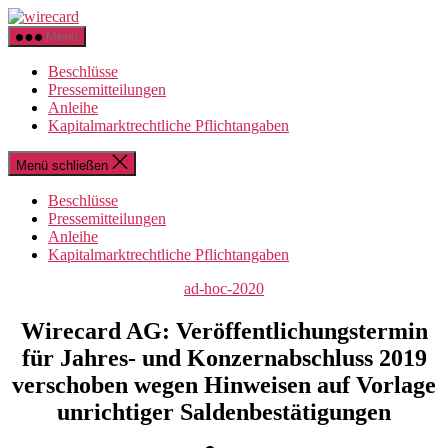
Zum
wirecard
Inhalt
Menü
springen
Beschlüsse
Pressemitteilungen
Anleihe
Kapitalmarktrechtliche Pflichtangaben
Menü schließen
Beschlüsse
Pressemitteilungen
Anleihe
Kapitalmarktrechtliche Pflichtangaben
Kategorien
ad-hoc-2020
Wirecard AG: Veröffentlichungstermin
für Jahres- und Konzernabschluss 2019
verschoben wegen Hinweisen auf Vorlage
unrichtiger Saldenbestätigungen