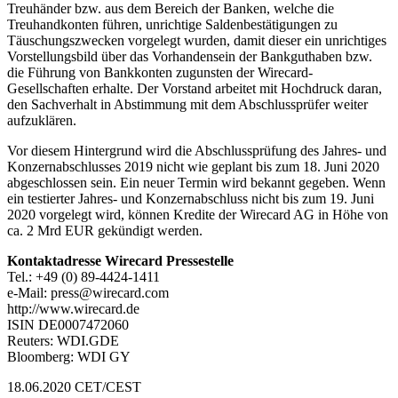
Treuhänder bzw. aus dem Bereich der Banken, welche die
Treuhandkonten führen, unrichtige Saldenbestätigungen zu
Täuschungszwecken vorgelegt wurden, damit dieser ein unrichtiges
Vorstellungsbild über das Vorhandensein der Bankguthaben bzw.
die Führung von Bankkonten zugunsten der Wirecard-
Gesellschaften erhalte. Der Vorstand arbeitet mit Hochdruck daran,
den Sachverhalt in Abstimmung mit dem Abschlussprüfer weiter
aufzuklären.
Vor diesem Hintergrund wird die Abschlussprüfung des Jahres- und
Konzernabschlusses 2019 nicht wie geplant bis zum 18. Juni 2020
abgeschlossen sein. Ein neuer Termin wird bekannt gegeben. Wenn
ein testierter Jahres- und Konzernabschluss nicht bis zum 19. Juni
2020 vorgelegt wird, können Kredite der Wirecard AG in Höhe von
ca. 2 Mrd EUR gekündigt werden.
Kontaktadresse Wirecard Pressestelle
Tel.: +49 (0) 89-4424-1411
e-Mail: press@wirecard.com
http://www.wirecard.de
ISIN DE0007472060
Reuters: WDI.GDE
Bloomberg: WDI GY
18.06.2020 CET/CEST