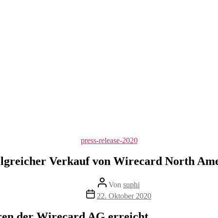
Kategorien
press-release-2020
lgreicher Verkauf von Wirecard North Am
Beitragsautor
Von
suphi
Veröffentlichungsdatum
22. Oktober 2020
ren der Wirecard AG erreicht