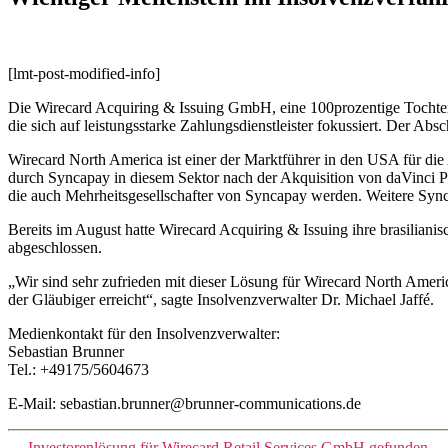
[lmt-post-modified-info]
Die Wirecard Acquiring & Issuing GmbH, eine 100prozentige Tochterg
die sich auf leistungsstarke Zahlungsdienstleister fokussiert. Der A
Wirecard North America ist einer der Marktführer in den USA für d
durch Syncapay in diesem Sektor nach der Akquisition von daVinci 
die auch Mehrheitsgesellschafter von Syncapay werden. Weitere Sync
Bereits im August hatte Wirecard Acquiring & Issuing ihre brasilia
abgeschlossen.
„Wir sind sehr zufrieden mit dieser Lösung für Wirecard North Ameri
der Gläubiger erreicht“, sagte Insolvenzverwalter Dr. Michael Jaffé.
Medienkontakt für den Insolvenzverwalter:
Sebastian Brunner
Tel.: +49175/5604673
E-Mail: sebastian.brunner@brunner-communications.de
←
Investorenlösung für Wirecard Retail Services GmbH gefunden
→