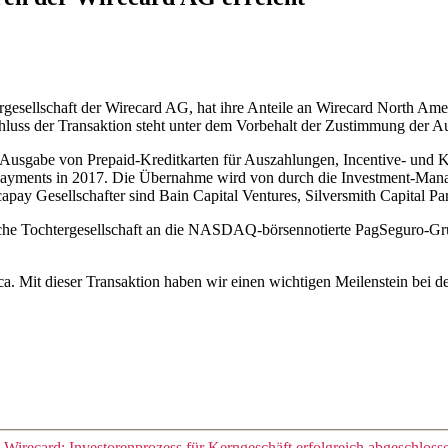
esellschaft der Wirecard AG, hat ihre Anteile an Wirecard North Amer
bschluss der Transaktion steht unter dem Vorbehalt der Zustimmung der A
ie Ausgabe von Prepaid-Kreditkarten für Auszahlungen, Incentive- und
Payments in 2017. Die Übernahme wird von durch die Investment-Manag
apay Gesellschafter sind Bain Capital Ventures, Silversmith Capital
nische Tochtergesellschaft an die NASDAQ-börsennotierte PagSeguro-Gr
ca. Mit dieser Transaktion haben wir einen wichtigen Meilenstein bei
Wirecard: Investorenprozess für Kerngeschäft erfolgreich abgeschloss