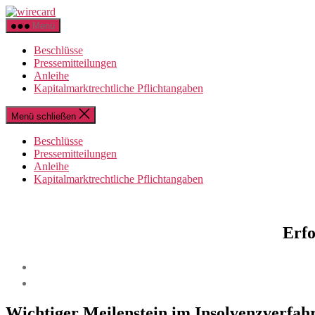
Zum
wirecard
Inhalt
Menü
springen
Beschlüsse
Pressemitteilungen
Anleihe
Kapitalmarktrechtliche Pflichtangaben
Menü schließen
Beschlüsse
Pressemitteilungen
Anleihe
Kapitalmarktrechtliche Pflichtangaben
Erfo
Wichtiger Meilenstein im Insolvenzverfah