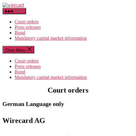
Skip
wirecard
to
Menu
the
content
Court orders
Press releases
Bond
Mandatory capital market information
Close Menu
Court orders
Press releases
Bond
Mandatory capital market information
Court orders
German Language only
Wirecard AG