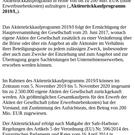
Aktienrückkaufprogramm in Höhe von bis zu 200 Mio. EUR (ohne
Erwerbsnebenkosten) aufzulegen („
Aktienrückkaufprogramm
2019/I
„).
Das Aktienrückkaufprogramm 2019/I folgt der Ermächtigung der
Hauptversammlung der Gesellschaft vom 20. Juni 2017, wonach
eigene Aktien der Gesellschaft zusätzlich zu einer Veräußerung über
die Börse oder über ein Angebot an alle Aktionäre im Verhältnis
ihrer Beteiligungsquote zu jedem zulässigen Zweck, insbesondere
aber auch zum Zwecke der Einziehung und zum Angebot und zur
Übertragung gegen Sachleistungen bei Unternehmenserwerben,
erworben werden können.
Im Rahmen des Aktienrückkaufprogramms 2019/I können im
Zeitraum vom 5. November 2019 bis 5. November 2020 insgesamt
bis zu 2.500.000 eigene Aktien der Gesellschaft zurückgekauft
werden. Als größtmöglichen Gesamtkaufpreis für den Erwerb der
Aktien der Gesellschaft (ohne Erwerbsnebenkosten) hat der
Vorstand, mit Zustimmung des Aufsichtsrats, den Betrag von 200
Mio. EUR zugewiesen.
Der Aktienrückkauf erfolgt nach Maßgabe der Safe-Harbour-
Regelungen des Artikels 5 der Verordnung (EU) Nr. 596/2014 des
Europäischen Parlaments und Rates vom 16.April 2014 in