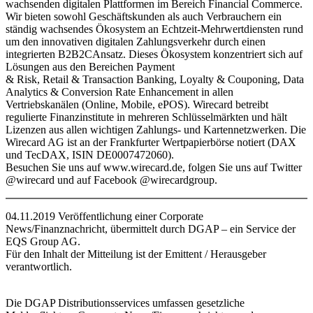
wachsenden digitalen Plattformen im Bereich Financial Commerce.
Wir bieten sowohl Geschäftskunden als auch Verbrauchern ein
ständig wachsendes Ökosystem an Echtzeit-Mehrwertdiensten rund
um den innovativen digitalen Zahlungsverkehr durch einen
integrierten B2B2CAnsatz. Dieses Ökosystem konzentriert sich auf
Lösungen aus den Bereichen Payment
& Risk, Retail & Transaction Banking, Loyalty & Couponing, Data
Analytics & Conversion Rate Enhancement in allen
Vertriebskanälen (Online, Mobile, ePOS). Wirecard betreibt
regulierte Finanzinstitute in mehreren Schlüsselmärkten und hält
Lizenzen aus allen wichtigen Zahlungs- und Kartennetzwerken. Die
Wirecard AG ist an der Frankfurter Wertpapierbörse notiert (DAX
und TecDAX, ISIN DE0007472060).
Besuchen Sie uns auf www.wirecard.de, folgen Sie uns auf Twitter
@wirecard und auf Facebook @wirecardgroup.
04.11.2019 Veröffentlichung einer Corporate
News/Finanznachricht, übermittelt durch DGAP – ein Service der
EQS Group AG.
Für den Inhalt der Mitteilung ist der Emittent / Herausgeber
verantwortlich.
Die DGAP Distributionsservices umfassen gesetzliche