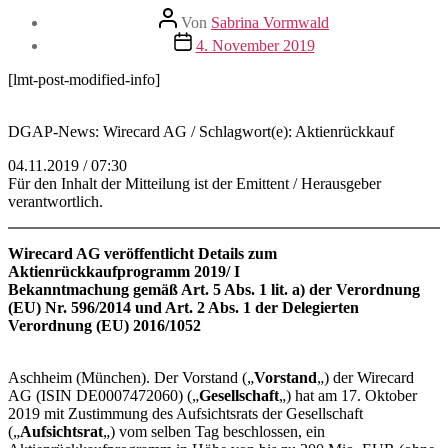
Beitragsautor
Von
Sabrina Vormwald
Veröffentlichungsdatum
4. November 2019
[lmt-post-modified-info]
DGAP-News: Wirecard AG / Schlagwort(e): Aktienrückkauf
04.11.2019 / 07:30
Für den Inhalt der Mitteilung ist der Emittent / Herausgeber
verantwortlich.
Wirecard AG veröffentlicht Details zum
Aktienrückkaufprogramm 2019/ I
Bekanntmachung gemäß Art. 5 Abs. 1 lit. a) der Verordnung
(EU) Nr. 596/2014 und Art. 2 Abs. 1 der Delegierten
Verordnung (EU) 2016/1052
Aschheim (München). Der Vorstand („
Vorstand
„) der Wirecard
AG (ISIN DE0007472060) („
Gesellschaft
„) hat am 17. Oktober
2019 mit Zustimmung des Aufsichtsrats der Gesellschaft
(„
Aufsichtsrat
„) vom selben Tag beschlossen, ein