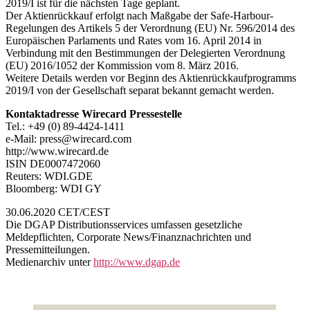
2019/I ist für die nächsten Tage geplant.
Der Aktienrückkauf erfolgt nach Maßgabe der Safe-Harbour-
Regelungen des Artikels 5 der Verordnung (EU) Nr. 596/2014 des
Europäischen Parlaments und Rates vom 16. April 2014 in
Verbindung mit den Bestimmungen der Delegierten Verordnung
(EU) 2016/1052 der Kommission vom 8. März 2016.
Weitere Details werden vor Beginn des Aktienrückkaufprogramms
2019/I von der Gesellschaft separat bekannt gemacht werden.
Kontaktadresse Wirecard Pressestelle
Tel.: +49 (0) 89-4424-1411
e-Mail: press@wirecard.com
http://www.wirecard.de
ISIN DE0007472060
Reuters: WDI.GDE
Bloomberg: WDI GY
30.06.2020 CET/CEST
Die DGAP Distributionsservices umfassen gesetzliche
Meldepflichten, Corporate News/Finanznachrichten und
Pressemitteilungen.
Medienarchiv unter
http://www.dgap.de