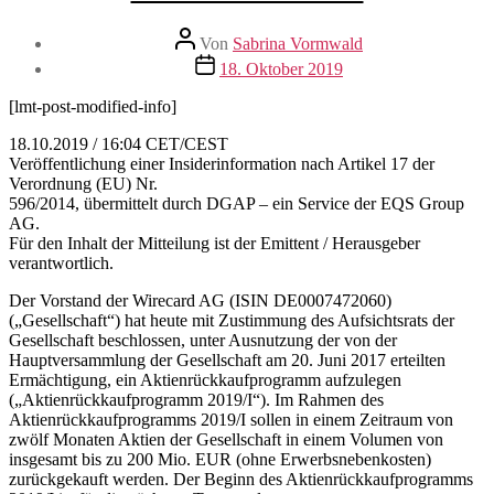
Beitragsautor
Von
Sabrina Vormwald
Veröffentlichungsdatum
18. Oktober 2019
[lmt-post-modified-info]
18.10.2019 / 16:04 CET/CEST
Veröffentlichung einer Insiderinformation nach Artikel 17 der
Verordnung (EU) Nr.
596/2014, übermittelt durch DGAP – ein Service der EQS Group
AG.
Für den Inhalt der Mitteilung ist der Emittent / Herausgeber
verantwortlich.
Der Vorstand der Wirecard AG (ISIN DE0007472060)
(„Gesellschaft“) hat heute mit Zustimmung des Aufsichtsrats der
Gesellschaft beschlossen, unter Ausnutzung der von der
Hauptversammlung der Gesellschaft am 20. Juni 2017 erteilten
Ermächtigung, ein Aktienrückkaufprogramm aufzulegen
(„Aktienrückkaufprogramm 2019/I“). Im Rahmen des
Aktienrückkaufprogramms 2019/I sollen in einem Zeitraum von
zwölf Monaten Aktien der Gesellschaft in einem Volumen von
insgesamt bis zu 200 Mio. EUR (ohne Erwerbsnebenkosten)
zurückgekauft werden. Der Beginn des Aktienrückkaufprogramms