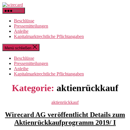
Zum
wirecard
Inhalt
Menü
springen
Beschlüsse
Pressemitteilungen
Anleihe
Kapitalmarktrechtliche Pflichtangaben
Menü schließen
Beschlüsse
Pressemitteilungen
Anleihe
Kapitalmarktrechtliche Pflichtangaben
Kategorie:
aktienrückkauf
Kategorien
aktienrückkauf
Wirecard AG veröffentlicht Details zum
Aktienrückkaufprogramm 2019/ I