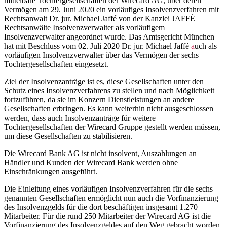
mittelbare Tochtergesellschaften der Wirecard AG, über deren
Vermögen am 29. Juni 2020 ein vorläufiges Insolvenzverfahren mit
Rechtsanwalt Dr. jur. Michael Jaffé von der Kanzlei JAFFÉ
Rechtsanwälte Insolvenzverwalter als vorläufigem
Insolvenzverwalter angeordnet wurde. Das Amtsgericht München
hat mit Beschluss vom 02. Juli 2020 Dr. jur.
Michael
Jaffé
a
uch als
vorläufigen Insolvenzverwalter über das Vermögen der sechs
Tochtergesellschaften eingesetzt.
Ziel der Insolvenzanträge ist es, diese Gesellschaften unter den
Schutz eines Insolvenzverfahrens zu stellen und nach Möglichkeit
fortzuführen, da sie im Konzern Dienstleistungen an andere
Gesellschaften erbringen. Es kann weiterhin nicht ausgeschlossen
werden, dass auch Insolvenzanträge für weitere
Tochtergesellschaften der Wirecard Gruppe gestellt werden müssen,
um diese Gesellschaften zu stabilisieren.
Die Wirecard Bank AG ist nicht insolvent, Auszahlungen an
Händler und Kunden der Wirecard Bank werden ohne
Einschränkungen ausgeführt.
Die Einleitung eines vorläufigen Insolvenzverfahren für die sechs
genannten Gesellschaften ermöglicht nun auch die Vorfinanzierung
des Insolvenzgelds für die dort beschäftigen insgesamt 1.270
Mitarbeiter. Für die rund 250 Mitarbeiter der Wirecard AG ist die
Vorfinanzierung des Insolvenzgeldes auf den Weg gebracht worden.