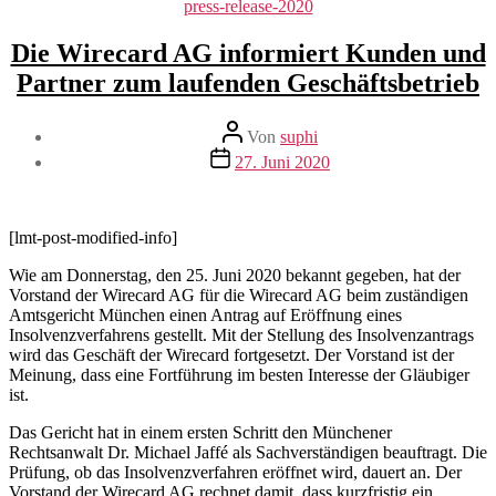
Kategorien
press-release-2020
Die Wirecard AG informiert Kunden und
Partner zum laufenden Geschäftsbetrieb
Beitragsautor
Von
suphi
Veröffentlichungsdatum
27. Juni 2020
[lmt-post-modified-info]
Wie am Donnerstag, den 25. Juni 2020 bekannt gegeben, hat der
Vorstand der Wirecard AG für die Wirecard AG beim zuständigen
Amtsgericht München einen Antrag auf Eröffnung eines
Insolvenzverfahrens gestellt. Mit der Stellung des Insolvenzantrags
wird das Geschäft der Wirecard fortgesetzt. Der Vorstand ist der
Meinung, dass eine Fortführung im besten Interesse der Gläubiger
ist.
Das Gericht hat in einem ersten Schritt den Münchener
Rechtsanwalt Dr. Michael Jaffé als Sachverständigen beauftragt. Die
Prüfung, ob das Insolvenzverfahren eröffnet wird, dauert an. Der
Vorstand der Wirecard AG rechnet damit, dass kurzfristig ein