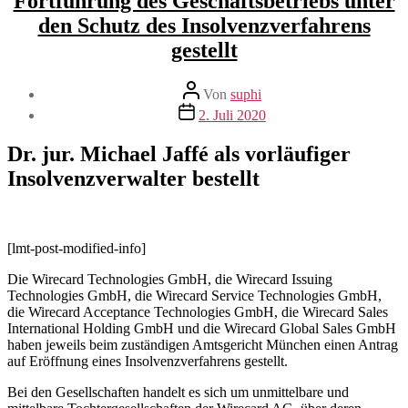
Fortführung des Geschäftsbetriebs unter
den Schutz des Insolvenzverfahrens
gestellt
Beitragsautor
Von
suphi
Veröffentlichungsdatum
2. Juli 2020
Dr. jur. Michael Jaffé als vorläufiger
Insolvenzverwalter bestellt
[lmt-post-modified-info]
Die Wirecard Technologies GmbH, die Wirecard Issuing
Technologies GmbH, die Wirecard Service Technologies GmbH,
die Wirecard Acceptance Technologies GmbH, die Wirecard Sales
International Holding GmbH und die Wirecard Global Sales GmbH
haben jeweils beim zuständigen Amtsgericht München einen Antrag
auf Eröffnung eines Insolvenzverfahrens gestellt.
Bei den Gesellschaften handelt es sich um unmittelbare und