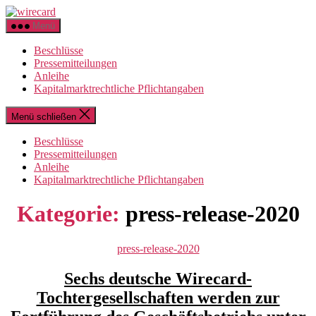
Zum
wirecard
Inhalt
Menü
springen
Beschlüsse
Pressemitteilungen
Anleihe
Kapitalmarktrechtliche Pflichtangaben
Menü schließen
Beschlüsse
Pressemitteilungen
Anleihe
Kapitalmarktrechtliche Pflichtangaben
Kategorie:
press-release-2020
Kategorien
press-release-2020
Sechs deutsche Wirecard-
Tochtergesellschaften werden zur