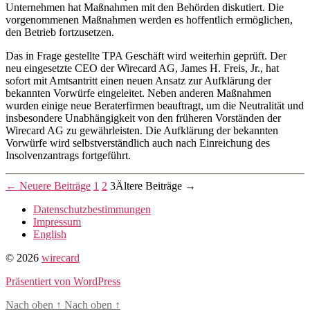
Unternehmen hat Maßnahmen mit den Behörden diskutiert. Die
vorgenommenen Maßnahmen werden es hoffentlich ermöglichen,
den Betrieb fortzusetzen.
Das in Frage gestellte TPA Geschäft wird weiterhin geprüft. Der
neu eingesetzte CEO der Wirecard AG, James H. Freis, Jr., hat
sofort mit Amtsantritt einen neuen Ansatz zur Aufklärung der
bekannten Vorwürfe eingeleitet. Neben anderen Maßnahmen
wurden einige neue Beraterfirmen beauftragt, um die Neutralität und
insbesondere Unabhängigkeit von den früheren Vorständen der
Wirecard AG zu gewährleisten. Die Aufklärung der bekannten
Vorwürfe wird selbstverständlich auch nach Einreichung des
Insolvenzantrags fortgeführt.
Seitennummerierung
←
Neuere
Beiträge
1
2
3
Ältere
Beiträge
→
der
Datenschutzbestimmungen
Impressum
Beiträge
English
© 2026
wirecard
Präsentiert von WordPress
Nach oben
↑
Nach oben
↑