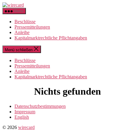
Zum
wirecard
Inhalt
Menü
springen
Beschlüsse
Pressemitteilungen
Anleihe
Kapitalmarktrechtliche Pflichtangaben
Menü schließen
Beschlüsse
Pressemitteilungen
Anleihe
Kapitalmarktrechtliche Pflichtangaben
Nichts gefunden
Datenschutzbestimmungen
Impressum
English
© 2026
wirecard