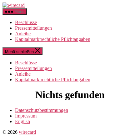
Zum
wirecard
Inhalt
Menü
springen
Beschlüsse
Pressemitteilungen
Anleihe
Kapitalmarktrechtliche Pflichtangaben
Menü schließen
Beschlüsse
Pressemitteilungen
Anleihe
Kapitalmarktrechtliche Pflichtangaben
Nichts gefunden
Datenschutzbestimmungen
Impressum
English
© 2026
wirecard